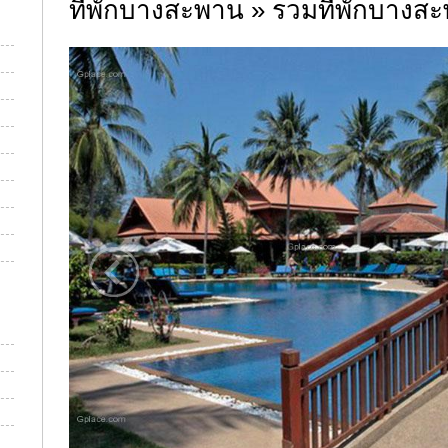
ที่พักบางสะพาน » รวมที่พักบางสะ