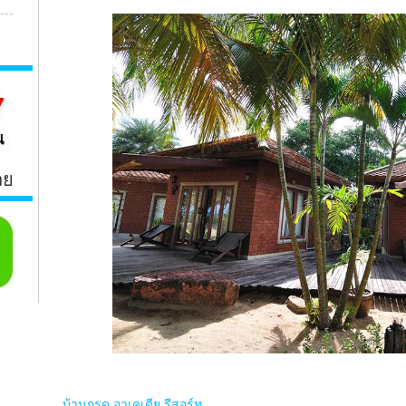
ลย
บ้านกรูด อาเคเดีย รีสอร์ท