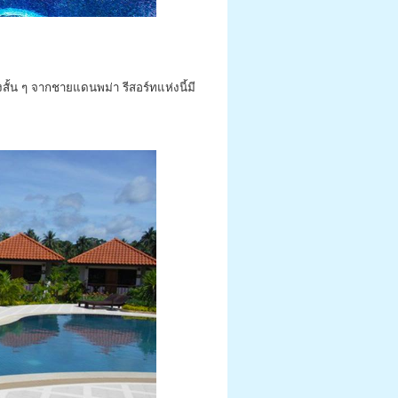
้น ๆ จากชายแดนพม่า รีสอร์ทแห่งนี้มี