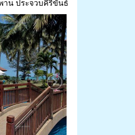
พาน ประจวบคีรีขันธ์